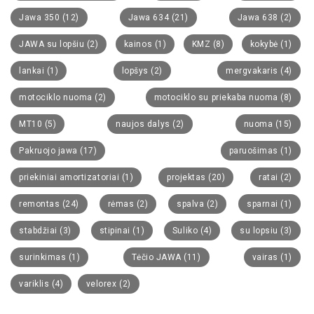
Jawa 350
(12)
Jawa 634
(21)
Jawa 638
(2)
JAWA su lopšiu
(2)
kainos
(1)
KMZ
(8)
kokybė
(1)
lankai
(1)
lopšys
(2)
mergvakaris
(4)
motociklo nuoma
(2)
motociklo su priekaba nuoma
(8)
MT10
(5)
naujos dalys
(2)
nuoma
(15)
Pakruojo jawa
(17)
paruošimas
(1)
priekiniai amortizatoriai
(1)
projektas
(20)
ratai
(2)
remontas
(24)
rėmas
(2)
spalva
(2)
sparnai
(1)
stabdžiai
(3)
stipinai
(1)
Suliko
(4)
su lopsiu
(3)
surinkimas
(1)
Tėčio JAWA
(11)
vairas
(1)
variklis
(4)
velorex
(2)