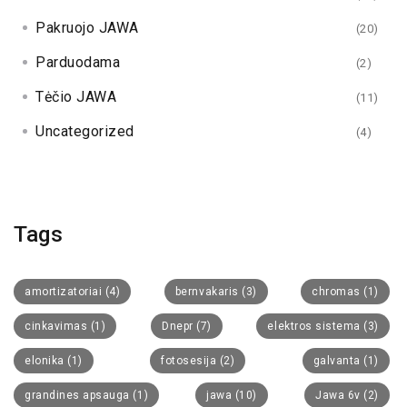
Pakruojo JAWA
(20)
Parduodama
(2)
Tėčio JAWA
(11)
Uncategorized
(4)
Tags
amortizatoriai
(4)
bernvakaris
(3)
chromas
(1)
cinkavimas
(1)
Dnepr
(7)
elektros sistema
(3)
elonika
(1)
fotosesija
(2)
galvanta
(1)
grandines apsauga
(1)
jawa
(10)
Jawa 6v
(2)