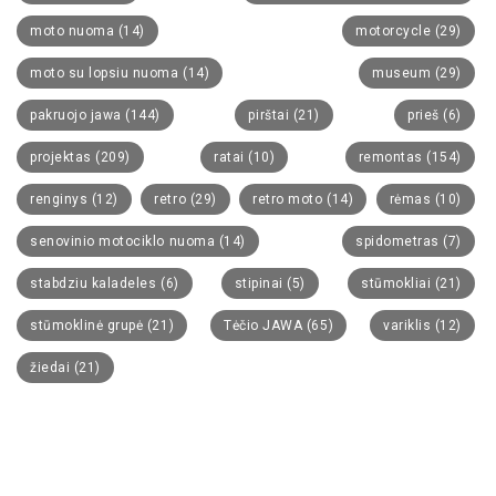
moto nuoma
(14)
motorcycle
(29)
moto su lopsiu nuoma
(14)
museum
(29)
pakruojo jawa
(144)
pirštai
(21)
prieš
(6)
projektas
(209)
ratai
(10)
remontas
(154)
renginys
(12)
retro
(29)
retro moto
(14)
rėmas
(10)
senovinio motociklo nuoma
(14)
spidometras
(7)
stabdziu kaladeles
(6)
stipinai
(5)
stūmokliai
(21)
stūmoklinė grupė
(21)
Tėčio JAWA
(65)
variklis
(12)
žiedai
(21)