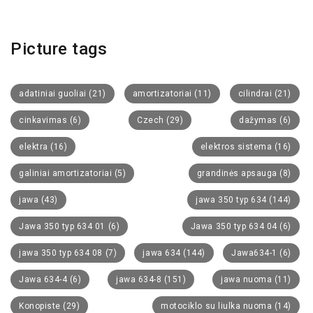
Picture tags
adatiniai guoliai
(21)
amortizatoriai
(11)
cilindrai
(21)
cinkavimas
(6)
Czech
(29)
dažymas
(6)
elektra
(16)
elektros sistema
(16)
galiniai amortizatoriai
(5)
grandinės apsauga
(8)
jawa
(43)
jawa 350 typ 634
(144)
Jawa 350 typ 634 01
(6)
Jawa 350 typ 634 04
(6)
jawa 350 typ 634 08
(7)
jawa 634
(144)
Jawa634-1
(6)
Jawa 634-4
(6)
jawa 634-8
(151)
jawa nuoma
(11)
Konopiste
(29)
motociklo su liulka nuoma
(14)