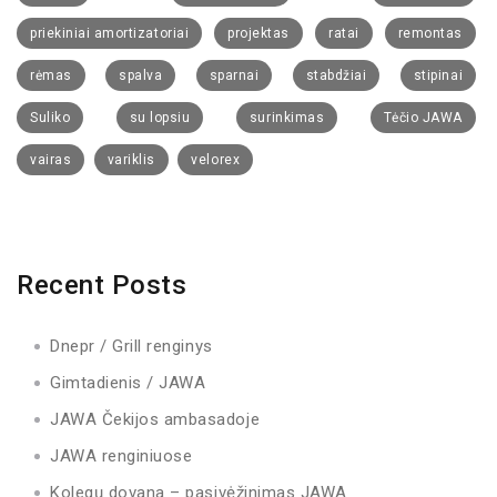
priekiniai amortizatoriai
projektas
ratai
remontas
rėmas
spalva
sparnai
stabdžiai
stipinai
Suliko
su lopsiu
surinkimas
Tėčio JAWA
vairas
variklis
velorex
Recent Posts
Dnepr / Grill renginys
Gimtadienis / JAWA
JAWA Čekijos ambasadoje
JAWA renginiuose
Kolegų dovana – pasivėžinimas JAWA