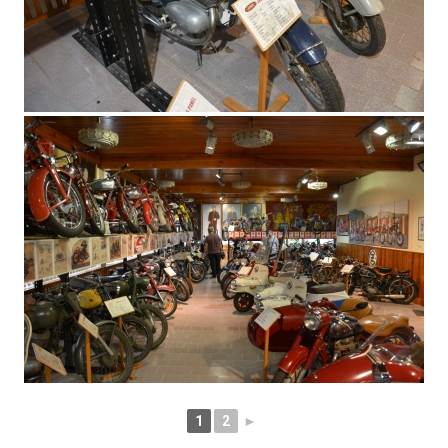
1
2
►