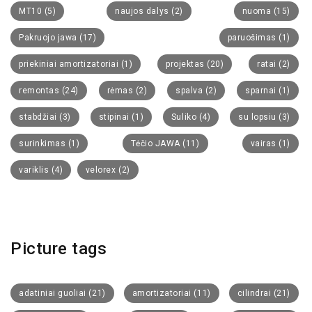
MT10
(5)
naujos dalys
(2)
nuoma
(15)
Pakruojo jawa
(17)
paruošimas
(1)
priekiniai amortizatoriai
(1)
projektas
(20)
ratai
(2)
remontas
(24)
rėmas
(2)
spalva
(2)
sparnai
(1)
stabdžiai
(3)
stipinai
(1)
Suliko
(4)
su lopsiu
(3)
surinkimas
(1)
Tėčio JAWA
(11)
vairas
(1)
variklis
(4)
velorex
(2)
Picture tags
adatiniai guoliai
(21)
amortizatoriai
(11)
cilindrai
(21)