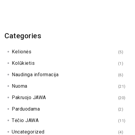
Categories
Kelionės
(5)
Kolūkietis
(1)
Naudinga informacija
(6)
Nuoma
(21)
Pakruojo JAWA
(20)
Parduodama
(2)
Tėčio JAWA
(11)
Uncategorized
(4)