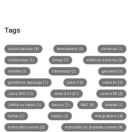
Tags
amortizatoriai
(4)
bernvakaris
(3)
chromas
(1)
cinkavimas
(1)
Dnepr
(7)
elektros sistema
(3)
elonika
(1)
fotosesija
(2)
galvanta
(1)
grandines apsauga
(1)
jawa
(10)
Jawa 6v
(2)
Jawa 350
(12)
Jawa 634
(21)
Jawa 638
(2)
JAWA su lopšiu
(2)
kainos
(1)
KMZ
(8)
kokybė
(1)
lankai
(1)
lopšys
(2)
mergvakaris
(4)
motociklo nuoma
(2)
motociklo su priekaba nuoma
(8)