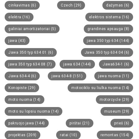
cinkavimas
(6)
Czech
(29)
dažymas
(6)
elektra
(16)
elektros sistema
(16)
galiniai amortizatoriai
(5)
grandinės apsauga
(8)
jawa
(43)
jawa 350 typ 634
(144)
Jawa 350 typ 634 01
(6)
Jawa 350 typ 634 04
(6)
jawa 350 typ 634 08
(7)
jawa 634
(144)
Jawa634-1
(6)
Jawa 634-4
(6)
jawa 634-8
(151)
jawa nuoma
(11)
Konopiste
(29)
motociklo su liulka nuoma
(14)
moto nuoma
(14)
motorcycle
(29)
moto su lopsiu nuoma
(14)
museum
(29)
pakruojo jawa
(144)
pirštai
(21)
prieš
(6)
projektas
(209)
ratai
(10)
remontas
(154)