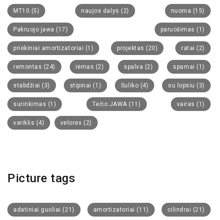
MT10
(5)
naujos dalys
(2)
nuoma
(15)
Pakruojo jawa
(17)
paruošimas
(1)
priekiniai amortizatoriai
(1)
projektas
(20)
ratai
(2)
remontas
(24)
rėmas
(2)
spalva
(2)
sparnai
(1)
stabdžiai
(3)
stipinai
(1)
Suliko
(4)
su lopsiu
(3)
surinkimas
(1)
Tėčio JAWA
(11)
vairas
(1)
variklis
(4)
velorex
(2)
Picture tags
adatiniai guoliai
(21)
amortizatoriai
(11)
cilindrai
(21)